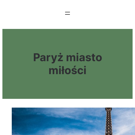
Przejdź
do
treści
Paryż miasto
miłości