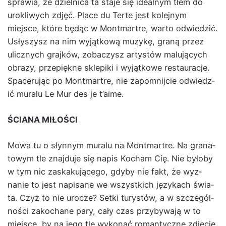
spraw­ia, że dziel­ni­ca ta sta­je się ide­al­nym tłem do
urokli­wych zdjęć. Place du Terte jest kole­jnym
miejsce, które będąc w Mont­martre, warto odwiedz­ić.
Usłyszysz na nim wyjątkową muzykę, graną przez
ulicznych gra­jków, zobaczysz artys­tów malu­ją­cych
obrazy, przepiękne sklepi­ki i wyjątkowe restau­rac­je.
Spaceru­jąc po Mont­martre, nie zapom­ni­j­cie odwiedz­
ić muralu Le Mur des je t’aime.
ŚCIANA MIŁOŚCI
Mowa tu o słyn­nym muralu na Mont­martre. Na grana­
towym tle zna­j­du­je się napis Kocham Cię. Nie było­by
w tym nic zaskaku­jącego, gdy­by nie fakt, że wyz­
nanie to jest napisane we wszys­t­kich językach świa­
ta. Czyż to nie urocze? Set­ki turys­tów, a w szczegól­
noś­ci zakochane pary, cały czas przy­by­wa­ją w to
miejsce, by na jego tle wykon­ać roman­ty­czne zdję­cie.