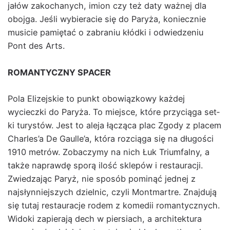
jałów zakochanych, imion czy też daty ważnej dla
obo­j­ga. Jeśli wybiera­cie się do Paryża, koniecznie
musi­cie pamię­tać o zabra­niu kłód­ki i odwiedze­niu
Pont des Arts.
ROMANTYCZNY SPACER
Pola Elize­jskie to punkt obow­iązkowy każdej
wyciecz­ki do Paryża. To miejsce, które przy­cią­ga set­
ki turys­tów. Jest to ale­ja łączą­ca plac Zgody z placem
Charles’a De Gaulle’a, która roz­cią­ga się na dłu­goś­ci
1910 metrów. Zobaczymy na nich Łuk Tri­um­fal­ny, a
także naprawdę sporą ilość sklepów i restau­racji.
Zwiedza­jąc Paryż, nie sposób pom­inąć jed­nej z
najsłyn­niejszych dziel­nic, czyli Mont­martre. Zna­j­du­ją
się tutaj restau­rac­je rodem z komedii roman­ty­cznych.
Wido­ki zapier­a­ją dech w pier­si­ach, a architek­tu­ra