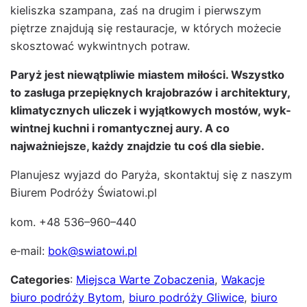
kielisz­ka szam­pana, zaś na drugim i pier­wszym
piętrze zna­j­du­ją się restau­rac­je, w których może­cie
skosz­tować wyk­wint­nych potraw.
Paryż jest niewąt­pli­wie miastem miłoś­ci. Wszys­tko
to zasłu­ga przepięknych kra­jo­brazów i architek­tu­ry,
kli­maty­cznych uliczek i wyjątkowych mostów, wyk­
wint­nej kuch­ni i roman­ty­cznej aury. A co
najważniejsze, każdy zna­jdzie tu coś dla siebie.
Planu­jesz wyjazd do Paryża, skon­tak­tuj się z naszym
Biurem Podróży Światowi.pl
kom. +48 536–960–440
e‑mail:
bok@swiatowi.pl
Categories
:
Miejsca Warte Zobaczenia
, 
Wakacje
biuro podróży Bytom
, 
biuro podróży Gliwice
, 
biuro