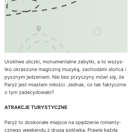
Urokli­we ulicz­ki, mon­u­men­talne zabyt­ki, a to wszys­
tko okras­zone mag­iczną muzyką, zachoda­mi słoń­ca i
pysznym jedze­niem. Nie bez przy­czyny mówi się, że
Paryż jest miastem miłoś­ci. Jed­nak, co tak fak­ty­cznie
o tym zade­cy­dowało?
ATRAKCJE TURYSTYCZN
E
Paryż to doskon­ałe miejsce na spędze­nie roman­ty­
cznego week­endu z drugą połówką. Praw­ie każ­da