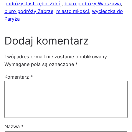
podróży Jastrzębie Zdrój
, 
biuro podróży Warszawa
, 
biuro podróży Zabrze
, 
miasto miłości
, 
wycieczka do
Paryża
Dodaj komentarz
Twój adres e-mail nie zostanie opublikowany.
Wymagane pola są oznaczone
*
Komentarz
*
Nazwa
*