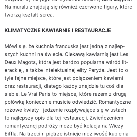
Na muralu zna­j­du­ją się również czer­wone fig­ury, które
tworzą ksz­tałt ser­ca.
KLIMATYCZNE KAWIARNIE I RESTAURACJE
Mówi się, że kuch­nia fran­cus­ka jest jed­ną z najlep­
szych kuch­ni na świecie. Ciekawą kaw­iarnią jest Les
Deux Magots, która jest bard­zo pop­u­lar­na wśród lit­
er­ack­iej, a także intelek­tu­al­nej eli­ty Paryża. Jest to o
tyle fajne miejsce, które jest połącze­niem kaw­iarni
oraz restau­racji, dlat­ego każdy zna­jdzie tu coś dla
siebie. Le Vrai Paris to miejsce, które razem z drugą
połówką koniecznie musi­cie odwiedz­ić. Roman­ty­czne
różowe kwiaty i jedze­nie rozpły­wa­jące się w ustach
to najlep­szy opis dla tej restau­racji. Zwieńcze­niem
roman­ty­cznej podróży może być kolac­ja na Wieży
Eif­fla. Na trzec­im piętrze ist­nieje możli­wość kupi­enia