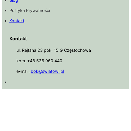
Blog
Polityka Prywatności
Kontakt
Kontakt
ul. Rejtana 23 pok. 15 G Częstochowa
kom. +48 536 960 440
e-mail:
bok@swiatowi.pl