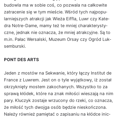
budowla ma w sobie coś, co pozwala na całkowite
zatrace­nie się w tym mieś­cie. Wśród tych najpop­u­
larniejszych atrakcji jak Wieża Eif­fla, Luwr czy Kat­e­
dra Notre-Dame, mamy też te mniej charak­terysty­
czne, jed­nak nie oznacza, że mniej atrak­cyjne. Są to
m.in. Pałac Wer­sal­s­ki, Muzeum Orsay czy Ogród Luk­
sem­burs­ki.
PONT DES ARTS
Jeden z mostów na Sek­wanie, który łączy Insti­tut de
France z Luwrem. Jest on o tyle wyjątkowy, iż został
okrzyknię­ty mostem zakochanych. Wszys­tko to za
sprawą kłódek, które na znak miłoś­ci wiesza­ją na nim
pary. Kluczyk zosta­je wrzu­cony do rze­ki, co oznacza,
że miłość tych dwo­j­ga osób będzie nieskońc­zona.
Należy również pamię­tać o zapisa­niu na kłód­ce inic­