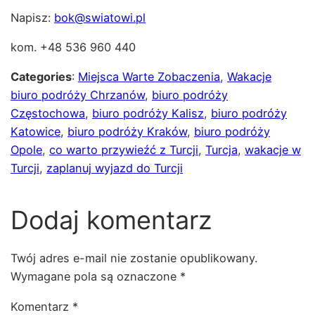
Napisz:
bok@swiatowi.pl
kom. +48 536 960 440
Categories
:
Miejsca Warte Zobaczenia
, 
Wakacje
biuro podróży Chrzanów
, 
biuro podróży
Częstochowa
, 
biuro podróży Kalisz
, 
biuro podróży
Katowice
, 
biuro podróży Kraków
, 
biuro podróży
Opole
, 
co warto przywieźć z Turcji
, 
Turcja
, 
wakacje w
Turcji
, 
zaplanuj wyjazd do Turcji
Dodaj komentarz
Twój adres e-mail nie zostanie opublikowany.
Wymagane pola są oznaczone
*
Komentarz
*