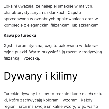
Lokalni uważa­ją, że najlepiej smaku­je w małych,
charak­terysty­cznych szk­lankach. Częs­to
sprzedawana w ozdob­nych opakowa­ni­ach oraz w
kom­ple­cie z ele­gancki­mi fil­iżanka­mi lub szk­lanka­mi.
Kawa po turecku
Gęs­ta i aro­maty­cz­na, częs­to pakowana w deko­ra­
cyjne pusz­ki. Warto przy­wieźć ją razem z trady­cyjną
fil­iżanką i łyżeczką.
Dywany i kilimy
Tureck­ie dywany i kil­imy to ręcznie tkane dzieła sztu­
ki, które zach­wyca­ją kolora­mi i wzo­ra­mi. Każdy
region Tur­cji ma swo­je unikalne wzo­ry, więc warto