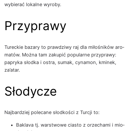
wybier­ać lokalne wyro­by.
Przyprawy
Tureck­ie bazary to prawdzi­wy raj dla miłośników aro­
matów. Moż­na tam zakupić pop­u­larne przyprawy:
papry­ka słod­ka i ostra, sumak, cyna­mon, kminek,
za’atar.
Słodycze
Najbardziej pole­cane słod­koś­ci z Tur­cji to:
Bakla­va tj. warst­wowe cias­to z orzecha­mi i mio­