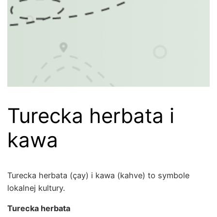
Turecka herbata i
kawa
Turec­ka herba­ta (çay) i kawa (kahve) to sym­bole
lokalnej kul­tu­ry.
Turec­ka herba­ta