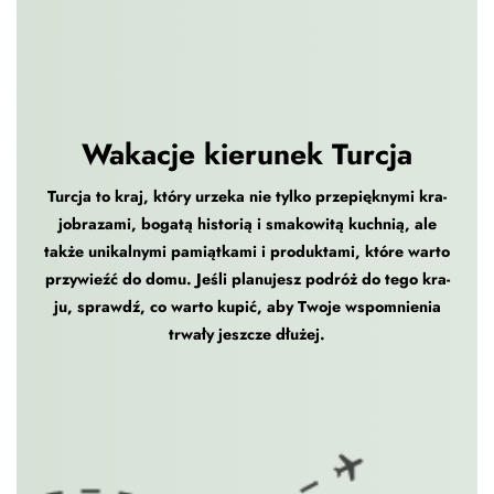
Wakacje kierunek Turcja
Tur­c­ja to kraj, który urze­ka nie tylko przepiękny­mi kra­
jo­braza­mi, bogatą his­torią i smakow­itą kuch­nią, ale
także unikalny­mi pamiątka­mi i pro­duk­ta­mi, które warto
przy­wieźć do domu. Jeśli planu­jesz podróż do tego kra­
ju, sprawdź, co warto kupić, aby Two­je wspom­nienia
trwały jeszcze dłużej.