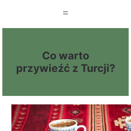
Przejdź
do
treści
Co warto
przywieźć z Turcji?