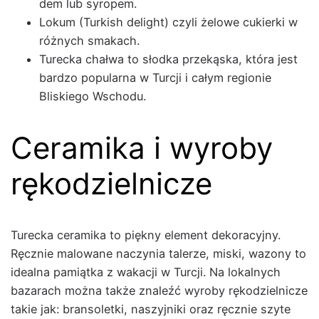
dem lub syropem.
Lokum (Turk­ish delight) czyli żelowe cukier­ki w
różnych smakach.
Turec­ka chałwa to słod­ka przekąs­ka, która jest
bard­zo pop­u­lar­na w Tur­cji i całym region­ie
Bliskiego Wschodu.
Ceramika i wyroby
rękodzielnicze
Turec­ka cerami­ka to piękny ele­ment deko­ra­cyjny.
Ręcznie mal­owane naczy­nia talerze, mis­ki, wazony to
ide­al­na pamiąt­ka z wakacji w Tur­cji. Na lokalnych
bazarach moż­na także znaleźć wyro­by rękodziel­nicze
takie jak: bran­so­let­ki, naszyjni­ki oraz ręcznie szyte