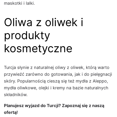
maskot­ki i lal­ki.
Oliwa z oliwek i
produkty
kosmetyczne
Tur­c­ja słynie z nat­u­ral­nej oli­wy z oli­wek, którą warto
przy­wieźć zarówno do gotowa­nia, jak i do pielę­gnacji
skóry. Pop­u­larnoś­cią cieszą się też mydła z Alep­po,
mydła oli­wkowe, ole­j­ki i kre­my na bazie nat­u­ral­nych
skład­ników.
Planu­jesz wyjazd do Tur­cji? Zapoz­naj się z naszą
ofer­tą!