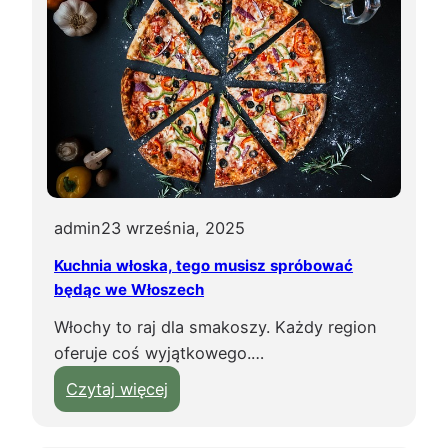
i
r
e
t
r
o
n
p
i
r
k
z
u
y
?
w
i
admin
23 września, 2025
e
Kuchnia włoska, tego musisz spróbować
ź
będąc we Włoszech
ć
Włochy to raj dla smakoszy. Każdy region
z
oferuje coś wyjątkowego.…
T
u
:
Czytaj więcej
r
K
c
u