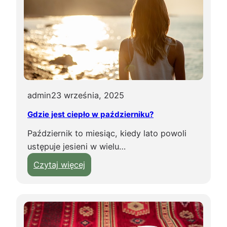
r
t
o
k
u
p
i
admin
23 września, 2025
ć
w
Gdzie jest ciepło w październiku?
T
Październik to miesiąc, kiedy lato powoli
u
ustępuje jesieni w wielu…
n
e
:
Czytaj więcej
z
G
j
d
i
z
?
i