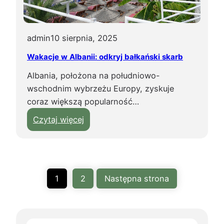
e
k
t
admin
10 sierpnia, 2025
u
Wakacje w Albanii: odkryj bałkański skarb
r
Albania, położona na południowo-
y
wschodnim wybrzeżu Europy, zyskuje
s
coraz większą popularność…
t
y
:
Czytaj więcej
c
W
z
a
n
k
y
a
1
2
Następna strona
c
c
h
j
o
e
B
w