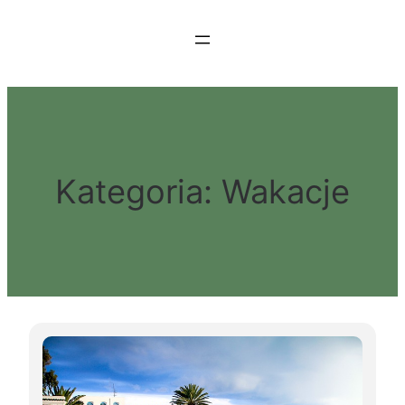
Przejdź
do
treści
Kategoria:
Wakacje