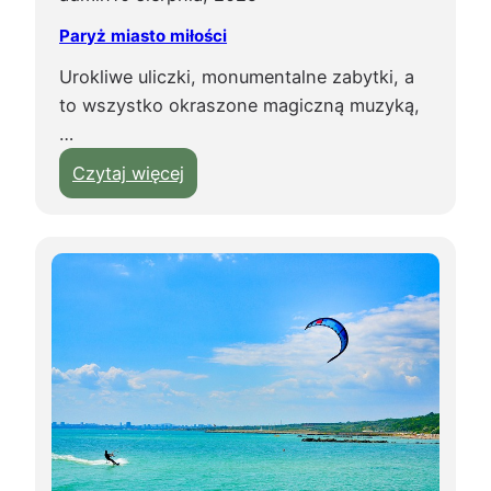
p
e
Paryż miasto miłości
a
c
m
Urokliwe uliczki, monumentalne zabytki, a
j
i
to wszystko okraszone magiczną muzyką,
i
ą
…
!
t
:
Czytaj więcej
k
P
i
a
!
r
y
ż
m
i
a
s
t
o