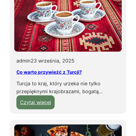
e
j
e
s
t
c
i
e
admin
23 września, 2025
p
Co warto przywieźć z Turcji?
ł
o
Turcja to kraj, który urzeka nie tylko
w
przepięknymi krajobrazami, bogatą…
p
:
Czytaj więcej
a
C
ź
o
d
w
z
a