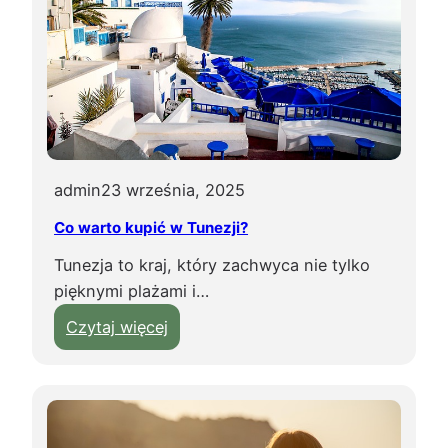
admin
23 września, 2025
Co warto kupić w Tunezji?
Tunezja to kraj, który zachwyca nie tylko
pięknymi plażami i…
:
Czytaj więcej
C
o
w
a