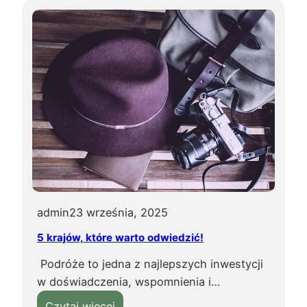
j
c
i
h
?
n
i
a
w
ł
o
s
k
a
,
admin
23 września, 2025
t
5 krajów, które warto odwiedzić!
e
g
Podróże to jedna z najlepszych inwestycji
o
w doświadczenia, wspomnienia i…
m
:
Czytaj więcej