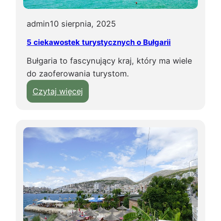
m
i
admin
10 sierpnia, 2025
ł
5 ciekawostek turystycznych o Bułgarii
o
Bułgaria to fascynujący kraj, który ma wiele
ś
do zaoferowania turystom.
c
i
:
Czytaj więcej
5
c
i
e
k
a
w
o
s
t