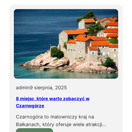
a
k
a
c
j
e
w
A
l
b
a
n
admin
9 sierpnia, 2025
i
8 miejsc, które warto zobaczyć w
i
Czarnogórze
:
Czarnogóra to malowniczy kraj na
o
Bałkanach, który oferuje wiele atrakcji…
d