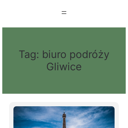
Przejdź
do
treści
Tag:
biuro podróży
Gliwice