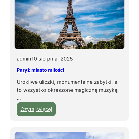
admin
10 sierpnia, 2025
Paryż miasto miłości
Urokliwe uliczki, monumentalne zabytki, a
to wszystko okraszone magiczną muzyką,
…
:
Czytaj więcej
P
a
r