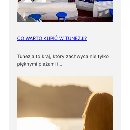
t
y
c
h
k
CO WARTO KUPIĆ W TUNEZJI?
r
a
Tunezja to kraj, który zachwyca nie tylko
j
pięknymi plażami i…
ó
w
!