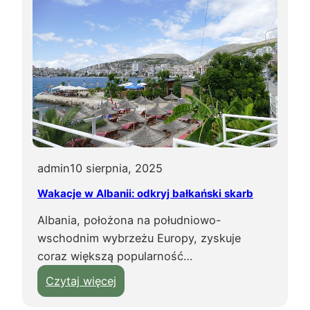
y
ż
m
i
a
s
t
o
m
i
admin
10 sierpnia, 2025
ł
Wakacje w Albanii: odkryj bałkański skarb
o
Albania, położona na południowo-
ś
wschodnim wybrzeżu Europy, zyskuje
c
coraz większą popularność…
i
:
Czytaj więcej
W