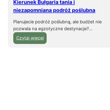
Kierunek Bułgaria tania i
u
ł
niezapomniana podróż poślubna
g
Planujecie podróż poślubną, ale budżet nie
a
pozwala na egzotyczne destynacje?…
r
i
:
Czytaj więcej
i
K
?
i
N
e
a
r
j
u
l
n
e
e
p
k
s
B
z
u