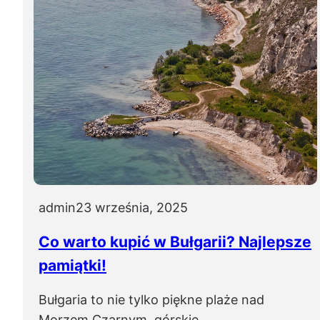
admin
23 września, 2025
Co warto kupić w Bułgarii? Najlepsze
pamiątki!
Bułgaria to nie tylko piękne plaże nad
Morzem Czarnym, górskie…