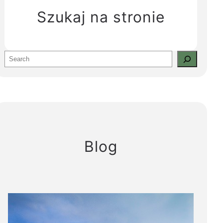
Szukaj na stronie
S
e
a
r
c
h
Blog