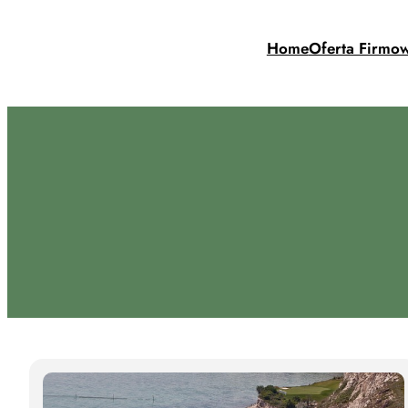
Przejdź
do
Home
Oferta Firmo
treści