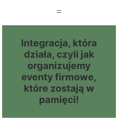
Przejdź
do
treści
Integracja, która
działa, czyli jak
organizujemy
eventy firmowe,
które zostają w
pamięci!