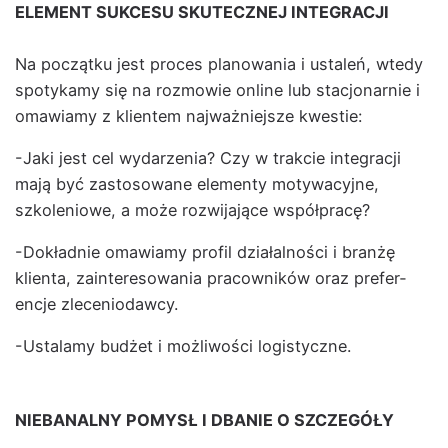
ELEMENT SUKCESU SKUTECZNEJ INTEGRACJI
Na początku jest pro­ces planowa­nia i ustaleń, wtedy
spo­tykamy się na roz­mowie online lub stacjonarnie i
omaw­iamy z klien­tem najważniejsze kwest­ie:
-Jaki jest cel wydarzenia? Czy w trak­cie inte­gracji
mają być zas­tosowane ele­men­ty motywa­cyjne,
szkole­niowe, a może rozwi­ja­jące współpracę?
-Dokład­nie omaw­iamy pro­fil dzi­ałal­noś­ci i branżę
klien­ta, zain­tere­sowa­nia pra­cown­ików oraz pref­er­
enc­je zlece­nio­daw­cy.
-Usta­lamy budżet i możli­woś­ci logisty­czne.
NIEBANALNY POMYSŁ I DBANIE O SZCZEGÓŁY