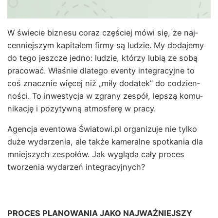
W świecie biz­ne­su coraz częś­ciej mówi się, że naj­
cen­niejszym kap­i­tałem firmy są ludzie. My doda­je­my
do tego jeszcze jed­no: ludzie, którzy lubią ze sobą
pra­cow­ać. Właśnie dlat­ego even­ty inte­gra­cyjne to
coś znacznie więcej niż „miły dodatek” do codzi­en­
noś­ci. To inwest­y­c­ja w zgrany zespół, lep­szą komu­
nikację i pozy­ty­wną atmos­ferę w pra­cy.
Agenc­ja even­towa Światowi.pl orga­nizu­je nie tylko
duże wydarzenia, ale także kam­er­alne spotka­nia dla
mniejszych zespołów. Jak wyglą­da cały pro­ces
tworzenia wydarzeń inte­gra­cyjnych?
PROCES PLANOWANIA JAKO NAJWAŻNIEJSZY