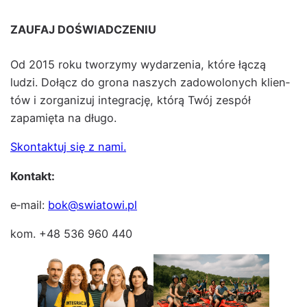
ZAUFAJ DOŚWIADCZENIU
Od 2015 roku tworzymy wydarzenia, które łączą
ludzi. Dołącz do grona naszych zad­owolonych klien­
tów i zor­ga­nizuj inte­grację, którą Twój zespół
zapamię­ta na dłu­go.
Skon­tak­tuj się z nami.
Kon­takt:
e‑mail:
bok@swiatowi.pl
kom. +48 536 960 440