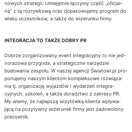
nowych strate­gii. Umiejęt­nie łączymy część „ofic­jal­
ną” z tą rozry­wkową oraz dopa­sowu­je­my pro­gram do
wieku uczest­ników, a także do wiz­erunku firmy.
INTEGRACJA TO TAKŻE DOBRY PR
Dobrze zor­ga­ni­zowany event inte­gra­cyjny to nie jed­
no­ra­zowa przy­go­da, a strate­giczne narzędzie
budowa­nia zespołu. W naszej agencji Światowi.pl pro­
ponu­je­my naszym klien­tom kom­plek­sowe rozwiąza­
nia tj. orga­ni­za­cję wyjazdów i wydarzeń inte­gra­
cyjnych, szkoleń, a także doradzt­wo z zakre­su PR.
My wiemy, że najlep­szą wiz­ytówką klien­ta wpły­wa­
jącą na pozy­ty­wny wiz­erunek firmy jest zad­owolony
pra­cown­ik.