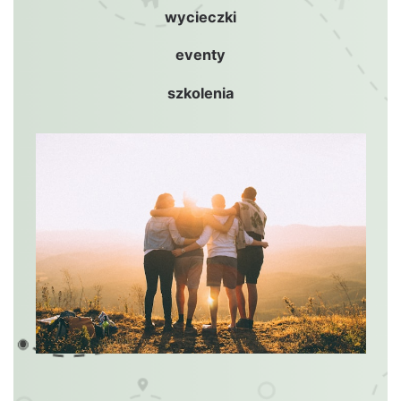
wyciecz­ki
even­ty
szkole­nia