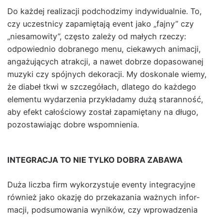
Do każdej real­iza­cji pod­chodz­imy indy­wid­u­al­nie. To,
czy uczest­ni­cy zapamię­ta­ją event jako „fajny” czy
„niesamow­ity”, częs­to zależy od małych rzeczy:
odpowied­nio dobranego menu, ciekawych ani­macji,
angażu­ją­cych atrakcji, a nawet dobrze dopa­sowanej
muzy­ki czy spójnych deko­racji. My doskonale wiemy,
że dia­beł tkwi w szczegółach, dlat­ego do każdego
ele­men­tu wydarzenia przykładamy dużą staran­ność,
aby efekt całoś­ciowy został zapamię­tany na dłu­go,
pozostaw­ia­jąc dobre wspom­nienia.
INTEGRACJA TO NIE TYLKO DOBRA ZABAWA
Duża licz­ba firm wyko­rzys­tu­je even­ty inte­gra­cyjne
również jako okazję do przekaza­nia ważnych infor­
ma­cji, pod­sumowa­nia wyników, czy wprowadzenia