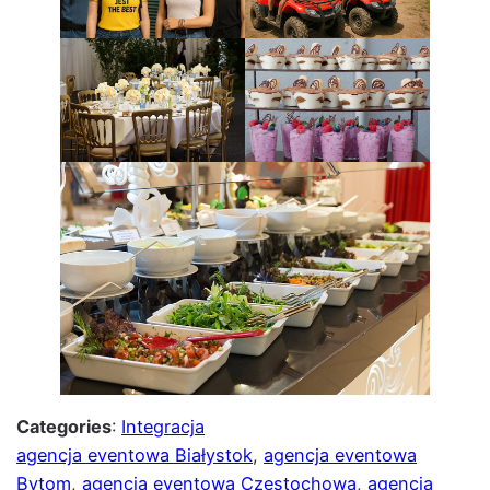
Categories
:
Integracja
agencja eventowa Białystok
, 
agencja eventowa
Bytom
, 
agencja eventowa Częstochowa
, 
agencja