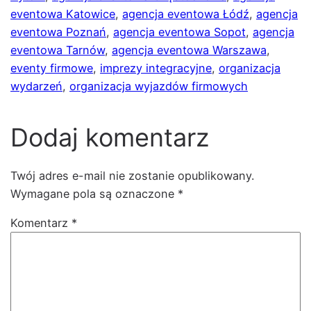
eventowa Katowice
, 
agencja eventowa Łódź
, 
agencja
eventowa Poznań
, 
agencja eventowa Sopot
, 
agencja
eventowa Tarnów
, 
agencja eventowa Warszawa
, 
eventy firmowe
, 
imprezy integracyjne
, 
organizacja
wydarzeń
, 
organizacja wyjazdów firmowych
Dodaj komentarz
Twój adres e-mail nie zostanie opublikowany.
Wymagane pola są oznaczone
*
Komentarz
*