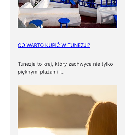
p
a
m
i
ą
t
CO WARTO KUPIĆ W TUNEZJI?
k
i
Tunezja to kraj, który zachwyca nie tylko
!
pięknymi plażami i…