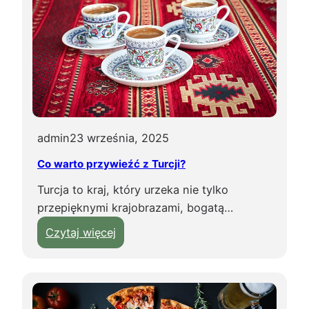
e
j
e
s
t
c
i
e
admin
23 września, 2025
p
Co warto przywieźć z Turcji?
ł
o
Turcja to kraj, który urzeka nie tylko
w
przepięknymi krajobrazami, bogatą…
p
:
Czytaj więcej
a
C
ź
o
d
w
z
a