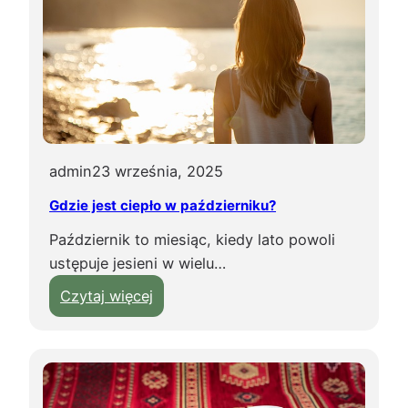
r
t
o
k
u
p
i
admin
23 września, 2025
ć
w
Gdzie jest ciepło w październiku?
T
Październik to miesiąc, kiedy lato powoli
u
ustępuje jesieni w wielu…
n
e
:
Czytaj więcej
z
G
j
d
i
z
?
i