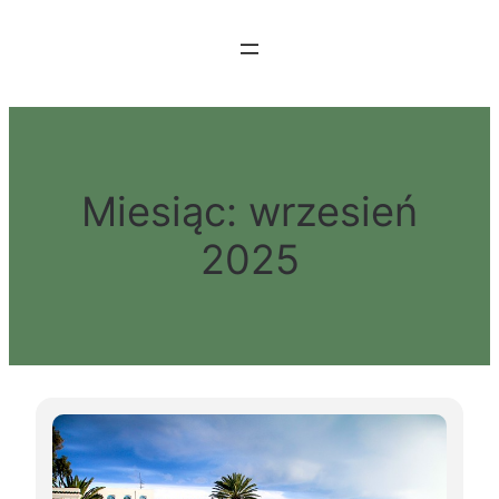
Przejdź
do
treści
Miesiąc:
wrzesień
2025