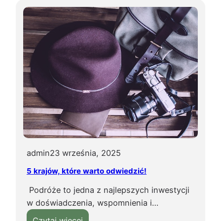
j
c
i
h
?
n
i
a
w
ł
o
s
k
a
,
admin
23 września, 2025
t
5 krajów, które warto odwiedzić!
e
g
Podróże to jedna z najlepszych inwestycji
o
w doświadczenia, wspomnienia i…
m
:
Czytaj więcej