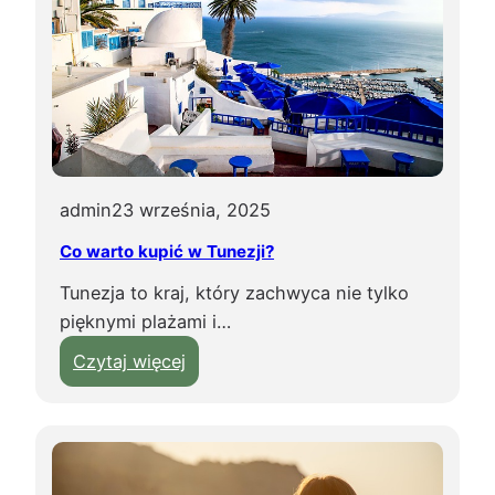
admin
23 września, 2025
Co warto kupić w Tunezji?
Tunezja to kraj, który zachwyca nie tylko
pięknymi plażami i…
:
Czytaj więcej
C
o
w
a