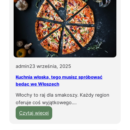
i
r
e
t
r
o
n
p
i
r
k
z
u
y
?
w
i
admin
23 września, 2025
e
Kuchnia włoska, tego musisz spróbować
ź
będąc we Włoszech
ć
Włochy to raj dla smakoszy. Każdy region
z
oferuje coś wyjątkowego.…
T
u
:
Czytaj więcej
r
K
c
u