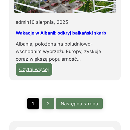
e
k
t
admin
10 sierpnia, 2025
u
Wakacje w Albanii: odkryj bałkański skarb
r
Albania, położona na południowo-
y
wschodnim wybrzeżu Europy, zyskuje
s
coraz większą popularność…
t
y
:
Czytaj więcej
c
W
z
a
n
k
y
a
1
2
Następna strona
c
c
h
j
o
e
B
w