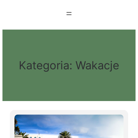
Przejdź
do
treści
Kategoria:
Wakacje