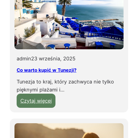
admin
23 września, 2025
Co warto kupić w Tunezji?
Tunezja to kraj, który zachwyca nie tylko
pięknymi plażami i…
:
Czytaj więcej
C
o
w
a