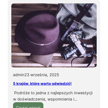
j
c
i
h
?
n
i
a
w
ł
o
s
k
a
,
admin
23 września, 2025
t
5 krajów, które warto odwiedzić!
e
g
Podróże to jedna z najlepszych inwestycji
o
w doświadczenia, wspomnienia i…
m
:
Czytaj więcej