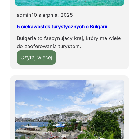
m
i
admin
10 sierpnia, 2025
ł
5 ciekawostek turystycznych o Bułgarii
o
Bułgaria to fascynujący kraj, który ma wiele
ś
do zaoferowania turystom.
c
i
:
Czytaj więcej
5
c
i
e
k
a
w
o
s
t