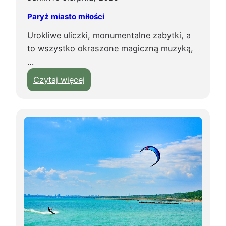
p
e
Paryż miasto miłości
a
c
m
Urokliwe uliczki, monumentalne zabytki, a
j
i
to wszystko okraszone magiczną muzyką,
i
ą
…
!
t
:
Czytaj więcej
k
P
i
a
!
r
y
ż
m
i
a
s
t
o