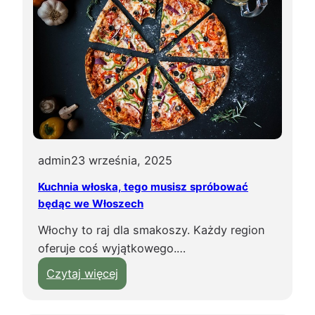
i
r
e
t
r
o
n
p
i
r
k
z
u
y
?
w
i
admin
23 września, 2025
e
Kuchnia włoska, tego musisz spróbować
ź
będąc we Włoszech
ć
Włochy to raj dla smakoszy. Każdy region
z
oferuje coś wyjątkowego.…
T
u
:
Czytaj więcej
r
K
c
u