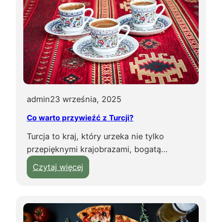
e
j
e
s
t
c
i
e
admin
23 września, 2025
p
Co warto przywieźć z Turcji?
ł
o
Turcja to kraj, który urzeka nie tylko
w
przepięknymi krajobrazami, bogatą…
p
:
Czytaj więcej
a
C
ź
o
d
w
z
a