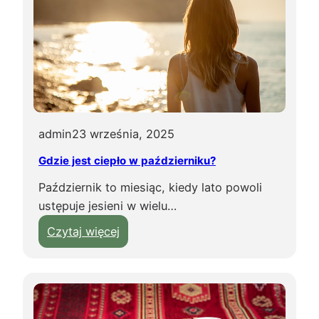
r
t
o
k
u
p
i
admin
23 września, 2025
ć
w
Gdzie jest ciepło w październiku?
T
Październik to miesiąc, kiedy lato powoli
u
ustępuje jesieni w wielu…
n
e
:
Czytaj więcej
z
G
j
d
i
z
?
i